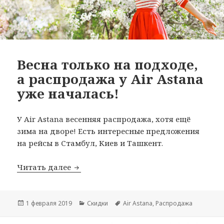
Весна только на подходе,
а распродажа у Air Astana
уже началась!
У Air Astana весенняя распродажа, хотя ещё
зима на дворе! Есть интересные предложения
на рейсы в Стамбул, Киев и Ташкент.
Весна только на подходе, а распродаж
Читать далее
Опубликовано
Рубрики
Метки
1 февраля 2019
Скидки
Air Astana
,
Распродажа