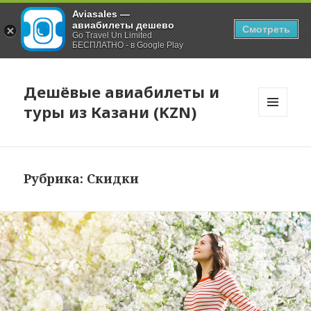
Aviasales —
авиабилеты дешево
Смотреть
Go Travel Un Limited
БЕСПЛАТНО - в Google Play
Дешёвые авиабилеты и
туры из Казани (KZN)
МЕНЮ
И
ВИДЖЕТЫ
Рубрика:
Скидки