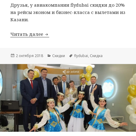
Друзья, у авиакомпании flydubai скидки до 20%
на рейсы эконом и бизнес-класса с вылетами из
Казани.
Скидки до 20% от flydubai на вылеты 
Читать далее
Опубликовано
Рубрики
Метки
2 октября 2018
Скидки
flydubai
,
Скидка