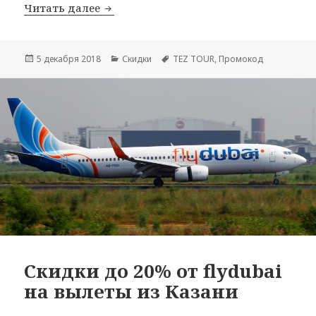
Промокод от TEZ TOUR на скидку 3% 
Читать далее
Опубликовано
Рубрики
Метки
5 декабря 2018
Скидки
TEZ TOUR
,
Промокод
Скидки до 20% от flydubai
на вылеты из Казани