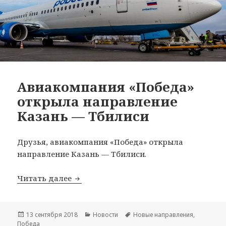
Авиакомпания «Победа»
открыла направление
Казань — Тбилиси
Друзья, авиакомпания «Победа» открыла
направление Казань — Тбилиси.
Авиакомпания «Победа» открыла нап
Читать далее
Опубликовано
Рубрики
Метки
13 сентября 2018
Новости
Новые направления
,
Победа