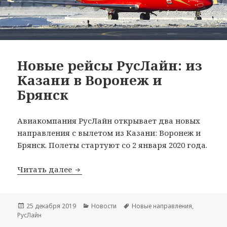
Новые рейсы РусЛайн: из
Казани в Воронеж и
Брянск
Авиакомпания РусЛайн открывает два новых
направления с вылетом из Казани: Воронеж и
Брянск. Полеты стартуют со 2 января 2020 года.
Новые рейсы РусЛайн: из Казани в Во
Читать далее
Опубликовано
Рубрики
Метки
25 декабря 2019
Новости
Новые направления
,
РусЛайн