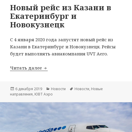
Новый рейс из Казани в
Екатеринбург и
Новокузнецк
С 4 января 2020 года запустят новый рейс из
Казани в Екатеринбург и Новокузнецк. Рейсы
будет выполнять авиакомпания UVT Aero.
Новый рейс из Казани в Екатеринбург
Читать далее
Опубликовано
Рубрики
Метки
6 декабря 2019
Новости
Новости
,
Новые
направления
,
ЮВТ Аэро