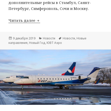
дополнительные рейсы в Стамбул, Санкт-
Петербург, Симферополь, Сочи и Москву.
Новые рейсы из Казани и дополнител
Читать далее
Опубликовано
Рубрики
Метки
9 декабря 2019
Новости
Новости
,
Новые
направления
,
Новый Год
,
ЮВТ Аэро