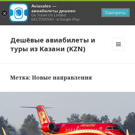
Aviasales —
авиабилеты дешево
Смотреть
Go Travel Un Limited
БЕСПЛАТНО - в Google Play
Дешёвые авиабилеты и
туры из Казани (KZN)
МЕНЮ
И
ВИДЖЕТЫ
Метка:
Новые направления